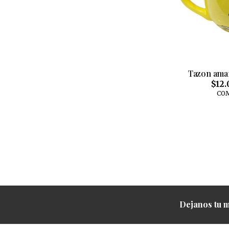
Tazon ama
$12.
CO
Dejanos tu m