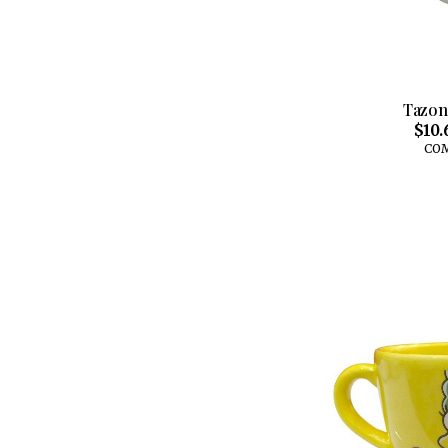
Tazon
$10.
CO