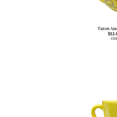
Tazon Ama
$12.
CO