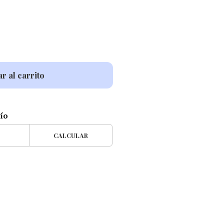
r al carrito
vío
CALCULAR