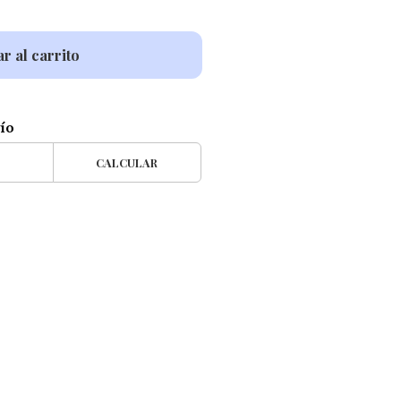
r al carrito
vío
CALCULAR