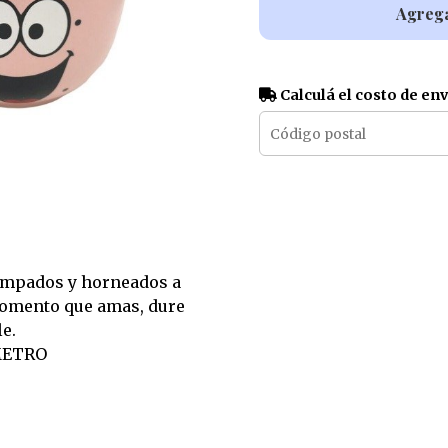
Agrega
Calculá el costo de en
ampados y horneados a
momento que amas, dure
e.
METRO