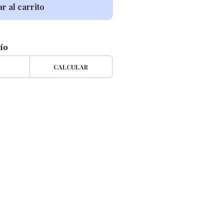
r al carrito
vío
CALCULAR